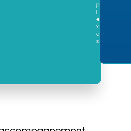
p
l
e
x
e
s
.
re accompagnement